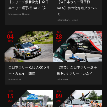
【シリーズ優勝決定】全日
【全日本ラリー選手権
本ラリー選手権 Rd.7「久...
Rd.5】初の北海道グラベル
で...
Information
,
Report
Information
,
Report
JUL
JUN
04
28
2025
2025
全日本ラリーRd.5 ARKラリ
【重要】全日本ラリー選手
ー・カムイ 開催
権 Rd.5 ラリー・カムイ...
Information
Information
JUN
JUN
15
09
2025
2025