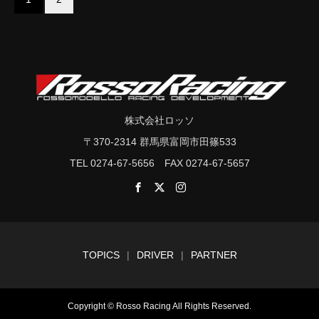
株式会社ロッソ
〒370-2314 群馬県富岡市田篠533
TEL 0274-67-5656 FAX 0274-67-5657
TOPICS
DRIVER
PARTNER
Copyright © Rosso Racing All Rights Reserved.