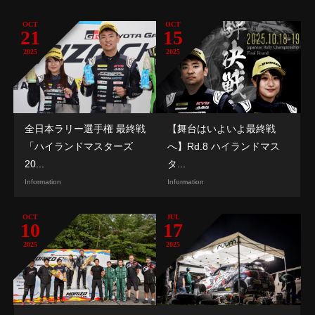
OCT
OCT
21
15
2025
2025
全日本ラリー選手権 最終戦
【舞台はいよいよ最終戦
「ハイランドマスターズ
へ】Rd.8 ハイランドマス
20...
タ...
Information
Information
OCT
JUL
10
17
2025
2025